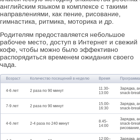
английским языком в комплексе с такими
направлениями, как пение, рисование,
гимнастика, ритмика, моторика и др.
Родителям предоставляется небольшое
рабочее место, доступ в Интернет и свежий
кофе, чтобы можно было эффективно
распорядиться временем ожидания своего
чада.
Возраст
Количество посещений в неделю
Время
Программа
11.30-
Зарядка, а
4-6 лет
2 раза по 90 минут
13:00
snack-brea
15.00-
Зарядка, а
7-9 лет
2 раза по 90 минут
16:30
snack-brea
Зарядка, а
8.45-
4-6 лет
2-4 раза по 240 минут
snack-brea
14:00
рисование,
12:00–
Зарядка, а