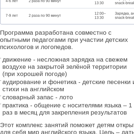
4-6 лет
2 раза по 90 минут
13:30
snack-brea
12:00–
Зарядка, а
7-9 лет
2 раза по 90 минут
13:30
snack-brea
Программа разработана совместно с
опытными педагогами при участии детских
психологов и логопедов.
движение - несложная зарядка на свежем
воздухе на закрытой зелёной территории
(при хорошей погоде)
аудирование и фонетика - детские песенки 
стихи на английском
словарный запас - лото
практика - общение с носителями языка – 1
раз в месяц для закрепления результатов
Этот комплекс занятий поможет детям откры
для себя мир английского языка. Цель – дат